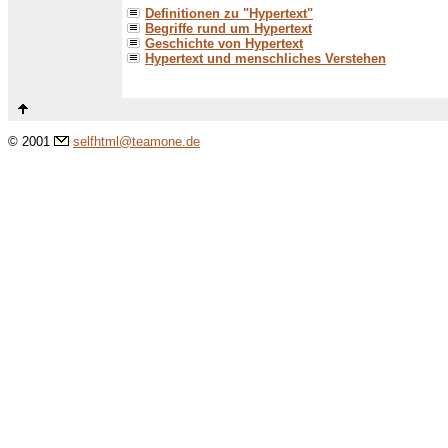
Definitionen zu "Hypertext"
Begriffe rund um Hypertext
Geschichte von Hypertext
Hypertext und menschliches Verstehen
© 2001
selfhtml@teamone.de